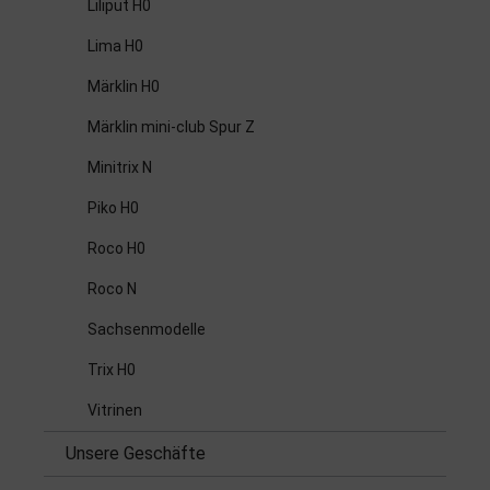
Liliput H0
Lima H0
Märklin H0
Märklin mini-club Spur Z
Minitrix N
Piko H0
Roco H0
Roco N
Sachsenmodelle
Trix H0
Vitrinen
Unsere Geschäfte