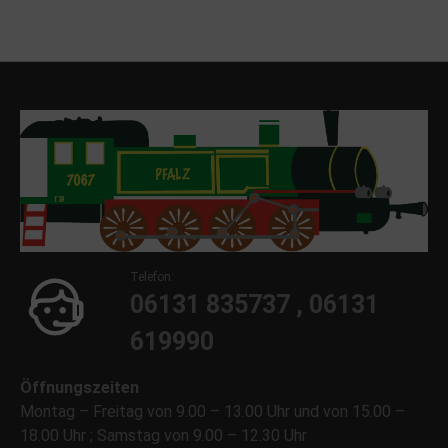
Telefon:
06131 835737 , 06131
619990
Öffnungszeiten
Montag – Freitag von 9.00 – 13.00 Uhr und von 15.00 –
18.00 Uhr ; Samstag von 9.00 – 12.30 Uhr