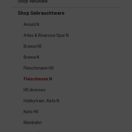
Shop Neuware
Shop Gebrauchtware
Arnold N
Atlas & Rivarossi Spur N
Brawa H0
Brawa N
Fleischmann H0
Fleischmann N
H0 diverses
Hobbytrain ; Kato N
Kato H0
Kleinbahn