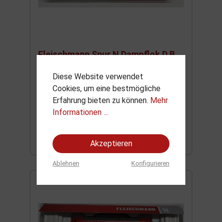
Fleischmann Spur N Dampflok D B
BR 38 ; Wannentender
Diese Website verwendet
Cookies, um eine bestmögliche
Erfahrung bieten zu können.
Mehr
79,00 €*
Informationen ...
In den Warenkorb
Akzeptieren
Ablehnen
Konfigurieren