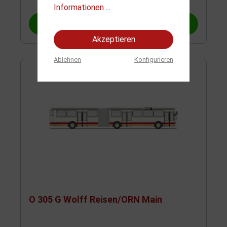
Informationen ...
In den Warenkorb
Akzeptieren
Ablehnen
Konfigurieren
O 305 G Wolff Reisen/ORN Main