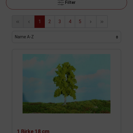
Filter
1
2
3
4
5
1 Birke 18 cm