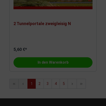
2 Tunnelportale zweigleisig N
5,60 €*
In den Warenkorb
1
2
3
4
5