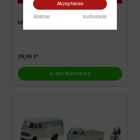
Akzeptieren
Ablehnen
Konfigurieren
MHI Set STARKE MARKEN 2 1:87
39,99 €*
In den Warenkorb