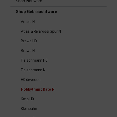
Shop Neuware
Shop Gebrauchtware
Arnold N
Atlas & Rivarossi Spur N
Brawa H0
Brawa N
Fleischmann H0
Fleischmann N
H0 diverses
Hobbytrain ; Kato N
Kato H0
Kleinbahn