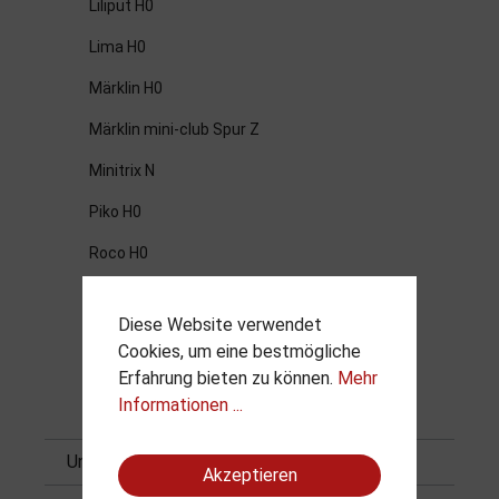
Liliput H0
Lima H0
Märklin H0
Märklin mini-club Spur Z
Minitrix N
Piko H0
Roco H0
Roco N
Diese Website verwendet
Sachsenmodelle
Cookies, um eine bestmögliche
Erfahrung bieten zu können.
Mehr
Trix H0
Informationen ...
Vitrinen
Unsere Geschäfte
Akzeptieren