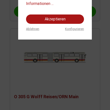
Informationen ...
In den Warenkorb
Akzeptieren
Ablehnen
Konfigurieren
O 305 G Wolff Reisen/ORN Main