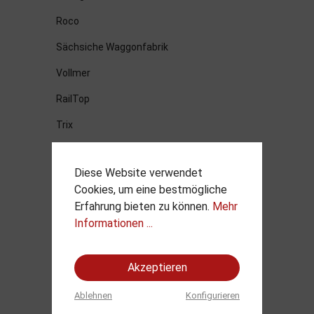
Roco
Sächsiche Waggonfabrik
Vollmer
RailTop
Trix
Titan
Diese Website verwendet
PMT
Cookies, um eine bestmögliche
Post
Erfahrung bieten zu können.
Mehr
Informationen ...
Heller
Viessmann
Akzeptieren
Hobbytrade
Ablehnen
Konfigurieren
VK-Modelle