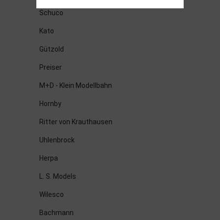
Schuco
Kato
Gützold
Preiser
M+D - Klein Modellbahn
Hornby
Ritter von Krauthausen
Uhlenbrock
Herpa
L. S. Models
Wilesco
Bachmann