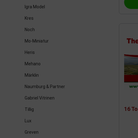
Igra Model
Roco
Sächsic
Kres
Trix
Noch
Titan
Mo-Miniatur
Heller
Viessm
Heris
Mehano
Schuco
Kato
Märklin
Naumburg & Partner
M+D - Klein Modellbahn
Hornby
Gabriel Vitrinen
Herpa
L. S. Mo
16 T
Tillig
Lux
Beka
Auhage
Greven