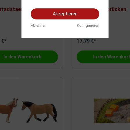
hrradstaender+Fa
2 Fußgängerbrücken
Akzeptieren
Ablehnen
Konfigurieren
 €*
17,79 €*
In den Warenkorb
In den Warenkor