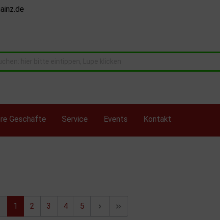
ainz.de
re Geschäfte
Service
Events
Kontakt
 Rivarossi Spur N
Busch
Brawa H0
1
2
3
4
5
mann N
Electrotren
H0 diverses