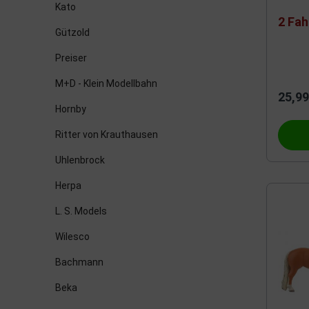
Kato
2 Fa
Gützold
Preiser
M+D - Klein Modellbahn
25,99
Hornby
Ritter von Krauthausen
Uhlenbrock
Herpa
L. S. Models
Wilesco
Bachmann
Beka