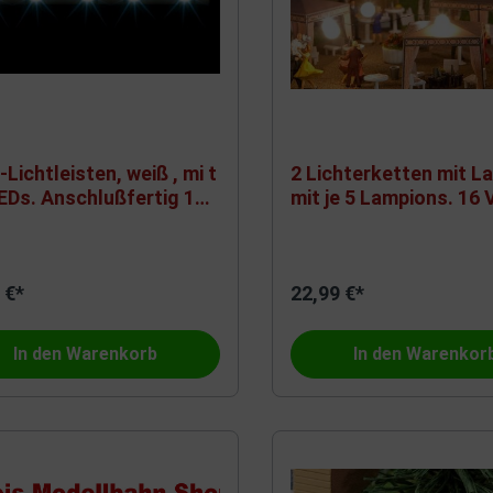
-Lichtleisten, weiß , mi t
2 Lichterketten mit L
LEDs. Anschlußfertig 12-
mit je 5 Lampions. 16 
Wechselspannung
ch-/Wechselspannung
 €*
22,99 €*
In den Warenkorb
In den Warenkor