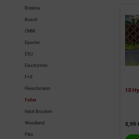
Brekina
Fleischmann
Kato H0
Faller
Kleinba
Busch
CMM
Piko
Märklin H0
Igra Mo
Märklin 
Epoche
Mo-Miniatur
Roco H0
Heris
Roco N
ESU
Electrotren
Naumburg & Partner
Vitrinen
Gabriel 
F+S
Fleischmann
10 H
Greven
Rietze
Faller
Seuthe
Heki
Hack Brücken
Woodland
8,99 
Marks
Koll
Piko