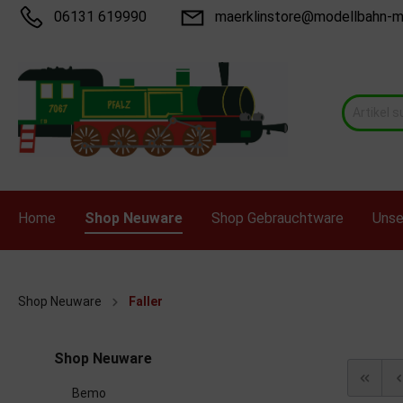
06131 619990
maerklinstore@modellbahn-m
Home
Shop Neuware
Shop Gebrauchtware
Unse
Zur Kategorie Shop Neuware
Zur Kategorie Shop Gebrauchtware
Shop Neuware
Faller
Bemo
Arnold N
Brekina
Atlas &
Shop Neuware
Epoche
Fleischmann H0
ESU
Fleisch
Bemo