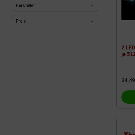
Hersteller
Preis
2 LED
je 5 
16 V,
Glei
34,49