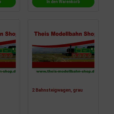
b
In den Warenkorb
RailTop
Post
VK-Modelle
Preiser
Uhlenbrock
Bachmann
2 Bahnsteigwagen, grau
Arnold