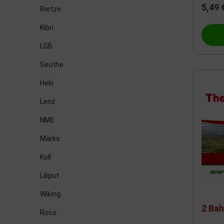
5,49 
Rietze
Albedo
Brawa
Kibri
LGB
Seuthe
Heki
Lenz
NME
Marks
Koll
Liliput
Wiking
2 Ba
Roco