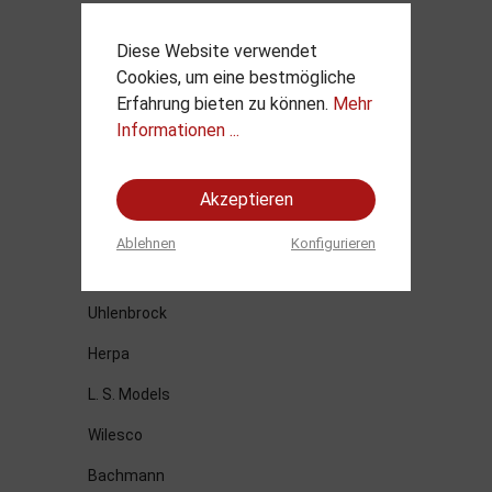
Schuco
Diese Website verwendet
Kato
Cookies, um eine bestmögliche
Erfahrung bieten zu können.
Mehr
Gützold
Informationen ...
Preiser
M+D - Klein Modellbahn
Akzeptieren
Hornby
Ablehnen
Konfigurieren
Ritter von Krauthausen
Uhlenbrock
Herpa
L. S. Models
Wilesco
Bachmann