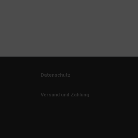
RailTop
Post
VK-Modelle
Preiser
Datenschutz
Uhlenbrock
Versand und Zahlung
Bachmann
Arnold