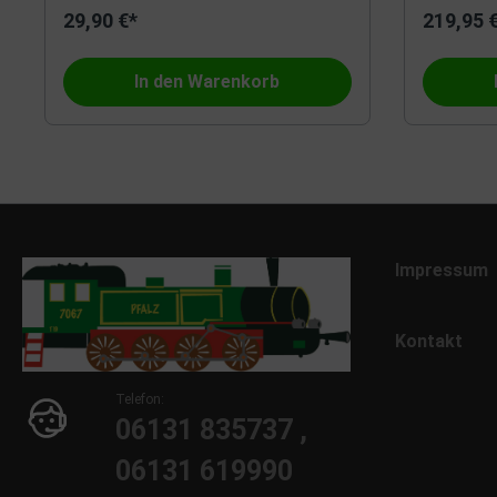
29,90 €*
219,95 
Roco
Sächsic
In den Warenkorb
Trix
Titan
Heller
Viessm
Schuco
Kato
Impressum
M+D - Klein Modellbahn
Hornby
Kontakt
Herpa
L. S. Mo
Telefon:
06131 835737 ,
Beka
Auhage
06131 619990