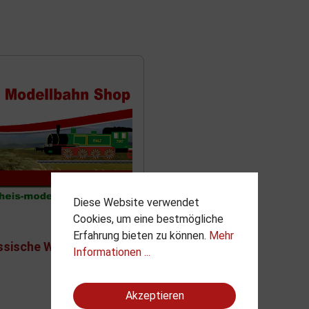
hn
Hack Brücken
Liliput H0
del
mini-club Spur Z
Kres
Minitrix N
Mehano
Sachsenmodelle
Vitrinen
Tillig
Diese Website verwendet
Kibri
Cookies, um eine bestmögliche
Erfahrung bieten zu können.
Mehr
ssische Weitstrecken
Lenz
Informationen ...
Liliput
Akzeptieren