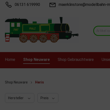
06131 619990
maerklinstore@modellbahn-m
Home
Shop Neuware
Shop Gebrauchtware
Unse
Zur Kategorie Shop Neuware
Zur Kategorie Shop Gebrauchtware
Shop Neuware
Heris
Bemo
Arnold N
Brekina
Atlas &
Hersteller
Preis
Epoche
Fleischmann H0
ESU
Fleisch