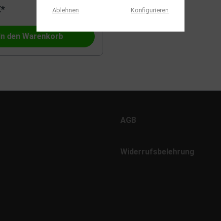
€*
Ablehnen
Konfigurieren
he Waggonfabrik
Vollmer
In den Warenkorb
PMT
ann
Hobbytrade
Gützold
AGB
Ritter von Krauthausen
Widerrufsbelehrung
dels
Wilesco
n
Alphatrains