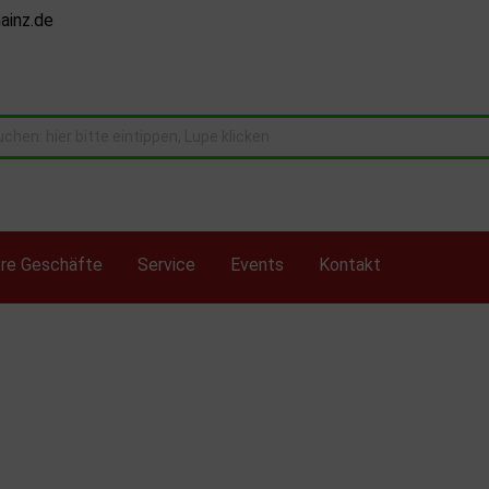
ainz.de
re Geschäfte
Service
Events
Kontakt
 Rivarossi Spur N
Busch
Brawa H0
mann N
Electrotren
H0 diverses