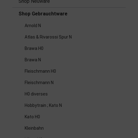
Shop Neuware
Shop Gebrauchtware
Arnold N
Atlas & Rivarossi Spur N
Brawa H0
Brawa N
Fleischmann H0
Fleischmann N
H0 diverses
Hobbytrain ; Kato N
Kato H0
Kleinbahn