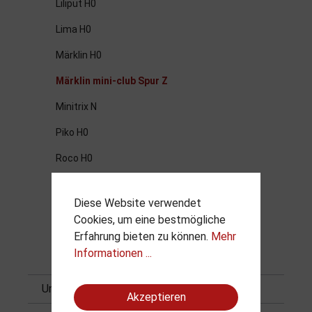
Liliput H0
Lima H0
Märklin H0
Märklin mini-club Spur Z
Minitrix N
Piko H0
Roco H0
Roco N
Diese Website verwendet
Sachsenmodelle
Cookies, um eine bestmögliche
Erfahrung bieten zu können.
Mehr
Trix H0
Informationen ...
Vitrinen
Unsere Geschäfte
Akzeptieren