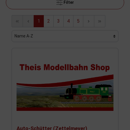
Filter
1
2
3
4
5
Auto-Schütter (Zettelmeyer)