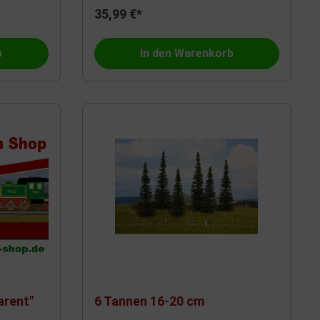
35,99 €*
RailTop
b
In den Warenkorb
Post
VK-Modelle
Preiser
Uhlenbrock
Bachmann
Arnold
arent"
6 Tannen 16-20 cm