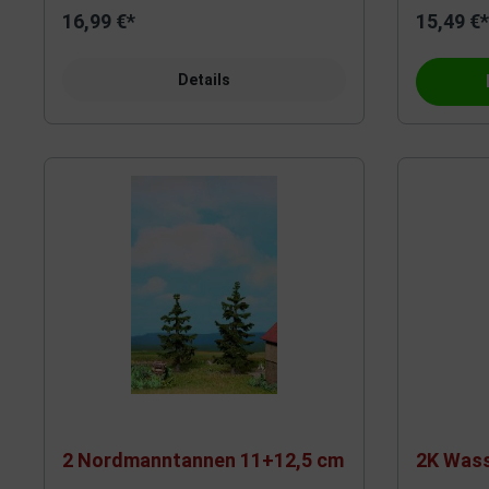
16,99 €*
15,49 €*
Roco
Sächsic
Details
Trix
Titan
Heller
Viessm
Schuco
Kato
M+D - Klein Modellbahn
Hornby
Herpa
L. S. Mo
Beka
Auhage
2 Nordmanntannen 11+12,5 cm
2K Wass