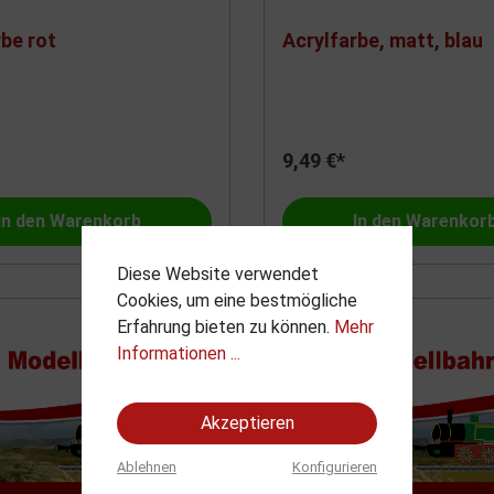
be rot
Acrylfarbe, matt, blau
9,49 €*
In den Warenkorb
In den Warenkor
Diese Website verwendet
Cookies, um eine bestmögliche
Erfahrung bieten zu können.
Mehr
Informationen ...
Akzeptieren
Ablehnen
Konfigurieren