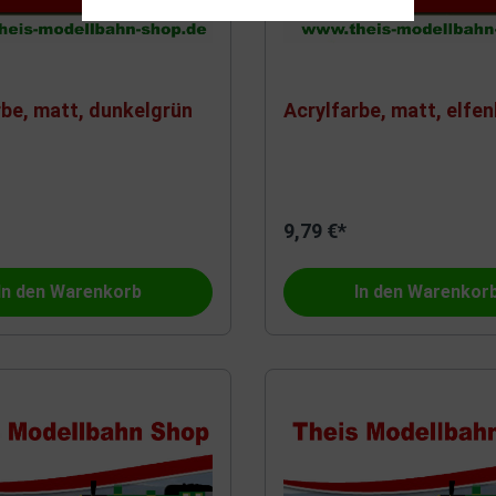
rbe, matt, dunkelgrün
Acrylfarbe, matt, elfen
9,79 €*
In den Warenkorb
In den Warenkor