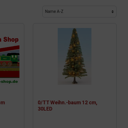
Woodland
Lima H0
Noch
Piko H0
Märklin
Trix H0
Lux
LGB
cm
0/TT Weihn.-baum 12 cm,
NME
30LED
Wiking