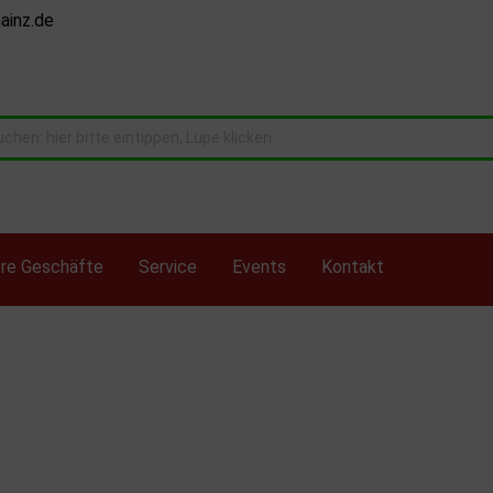
ainz.de
re Geschäfte
Service
Events
Kontakt
 Rivarossi Spur N
Busch
Brawa H0
mann N
Electrotren
H0 diverses