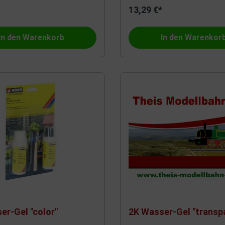
13,29 €*
he Waggonfabrik
Vollmer
In den Warenkorb
In den Warenkor
PMT
ann
Hobbytrade
Gützold
Ritter von Krauthausen
dels
Wilesco
n
Alphatrains
er-Gel "color"
2K Wasser-Gel "transp