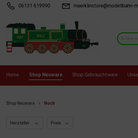
06131 619990
maerklinstore@modellbahn-m
Home
Shop Neuware
Shop Gebrauchtware
Unse
Zur Kategorie Shop Neuware
Zur Kategorie Shop Gebrauchtware
Shop Neuware
Noch
Bemo
Arnold N
Brekina
Atlas &
Hersteller
Preis
Epoche
Fleischmann H0
ESU
Fleisch